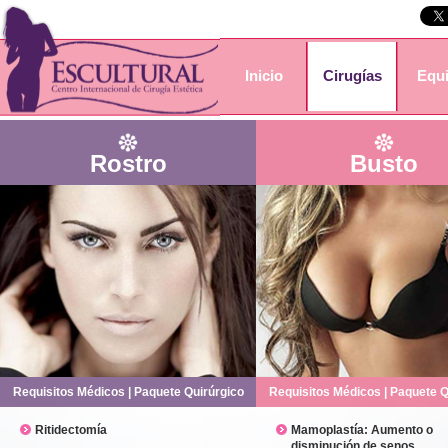
Inicio
Cirugías
Equ
Rostro
Busto
Requisitos Médicos
|
Paquete Quirúrgico
Requisitos Médicos
|
Paquete Q
Ritidectomía
Mamoplastía: Aumento o
disminución de senos